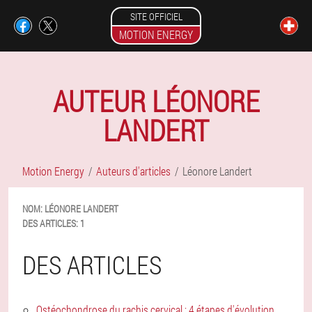
SITE OFFICIEL
MOTION ENERGY
AUTEUR LÉONORE
LANDERT
Motion Energy
Auteurs d'articles
Léonore Landert
NOM:
LÉONORE
LANDERT
DES ARTICLES:
1
DES ARTICLES
Ostéochondrose du rachis cervical : 4 étapes d'évolution