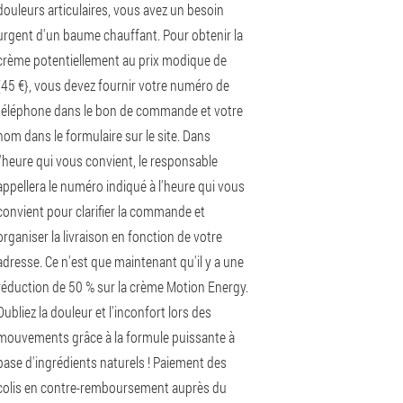
douleurs articulaires, vous avez un besoin
urgent d'un baume chauffant. Pour obtenir la
crème potentiellement au prix modique de
{45 €}, vous devez fournir votre numéro de
téléphone dans le bon de commande et votre
nom dans le formulaire sur le site. Dans
l'heure qui vous convient, le responsable
appellera le numéro indiqué à l'heure qui vous
convient pour clarifier la commande et
organiser la livraison en fonction de votre
adresse. Ce n'est que maintenant qu'il y a une
réduction de 50 % sur la crème Motion Energy.
Oubliez la douleur et l'inconfort lors des
mouvements grâce à la formule puissante à
base d'ingrédients naturels ! Paiement des
colis en contre-remboursement auprès du