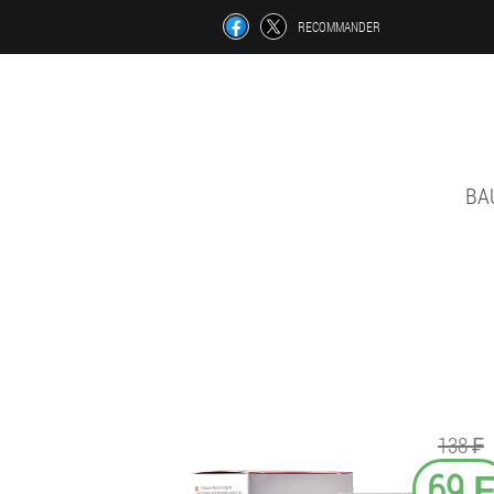
RECOMMANDER
BA
138 ₣
69 