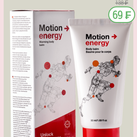
138 ₣
69 ₣