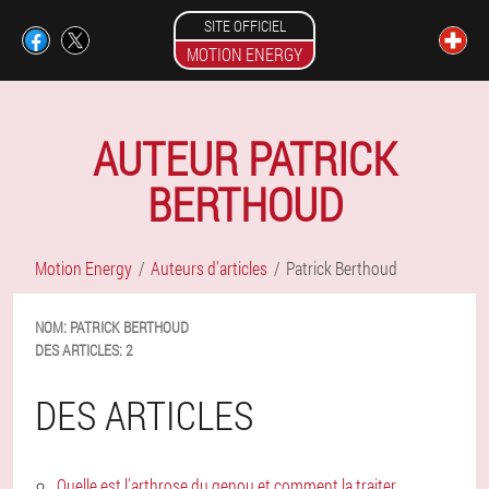
SITE OFFICIEL
MOTION ENERGY
AUTEUR PATRICK
BERTHOUD
Motion Energy
Auteurs d'articles
Patrick Berthoud
NOM:
PATRICK
BERTHOUD
DES ARTICLES:
2
DES ARTICLES
Quelle est l'arthrose du genou et comment la traiter