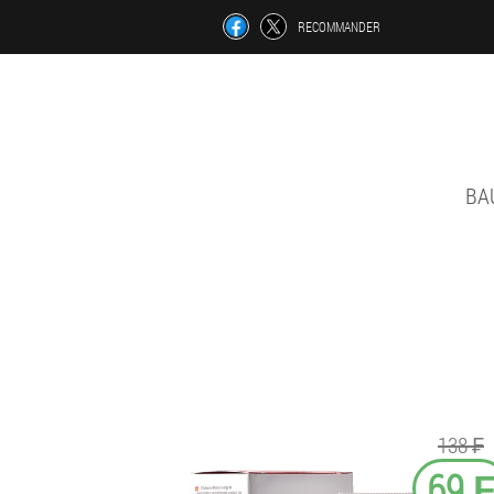
RECOMMANDER
BA
138 ₣
69 