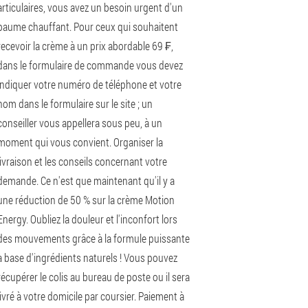
articulaires, vous avez un besoin urgent d'un
baume chauffant. Pour ceux qui souhaitent
recevoir la crème à un prix abordable 69 ₣,
dans le formulaire de commande vous devez
indiquer votre numéro de téléphone et votre
nom dans le formulaire sur le site ; un
conseiller vous appellera sous peu, à un
moment qui vous convient. Organiser la
livraison et les conseils concernant votre
demande. Ce n'est que maintenant qu'il y a
une réduction de 50 % sur la crème Motion
Energy. Oubliez la douleur et l'inconfort lors
des mouvements grâce à la formule puissante
à base d'ingrédients naturels ! Vous pouvez
récupérer le colis au bureau de poste ou il sera
livré à votre domicile par coursier. Paiement à