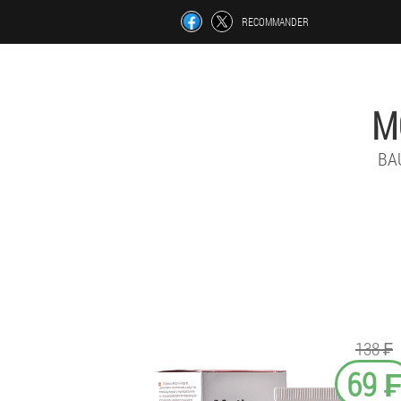
RECOMMANDER
M
BA
138 ₣
69 