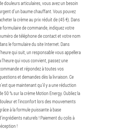
de douleurs articulaires, vous avez un besoin
urgent d'un baume chauffant. Vous pouvez
acheter la crème au prix réduit de {45 €}. Dans
le formulaire de commande, indiquez votre
numéro de téléphone de contact et votre nom
dans le formulaire du site Internet. Dans
l'heure qui suit, un responsable vous appellera
à l'heure qui vous convient, passez une
commande et répondez à toutes vos
questions et demandes dès la livraison. Ce
n'est que maintenant qu'il y a une réduction
de 50 % sur la crème Motion Energy. Oubliez la
douleur et l'inconfort lors des mouvements
grâce à la formule puissante à base
d'ingrédients naturels ! Paiement du colis à
réception !