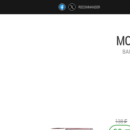
RECOMMANDER
MO
BA
138 ₣