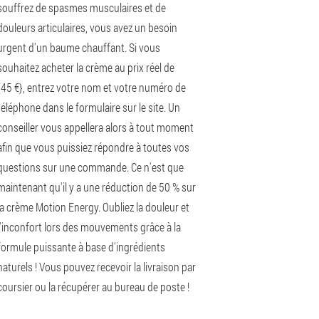
souffrez de spasmes musculaires et de
douleurs articulaires, vous avez un besoin
urgent d'un baume chauffant. Si vous
souhaitez acheter la crème au prix réel de
{45 €}, entrez votre nom et votre numéro de
téléphone dans le formulaire sur le site. Un
conseiller vous appellera alors à tout moment
afin que vous puissiez répondre à toutes vos
questions sur une commande. Ce n'est que
maintenant qu'il y a une réduction de 50 % sur
la crème Motion Energy. Oubliez la douleur et
l'inconfort lors des mouvements grâce à la
formule puissante à base d'ingrédients
naturels ! Vous pouvez recevoir la livraison par
coursier ou la récupérer au bureau de poste !